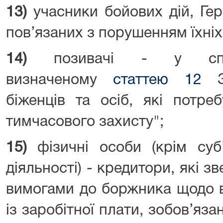
13)
учасники бойових дій, Геро
пов’язаних з порушенням їхніх
14)
позивачі - у сп
визначеному
статтею 12
За
біженців та осіб, які потре
тимчасового захисту";
15)
фізичні особи (крім суб’
діяльності) - кредитори, які 
вимогами до боржника щодо в
із заробітної плати, зобов’яза