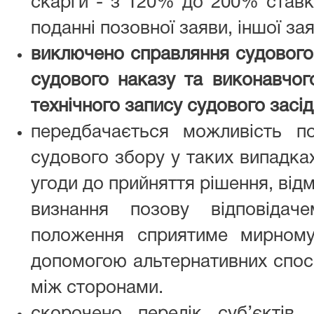
скарги - з 120% до 200% ставки
поданні позовної заяви, іншої зая
виключено справляння судового 
судового наказу та виконавчог
технічного запису судового засід
передбачається можливість п
судового збору у таких випадках
угоди до прийняття рішення, від
визнання позову відповіда
положення сприятиме мирном
допомогою альтернативних спос
між сторонами.
скорочено перелік суб’єктів, 