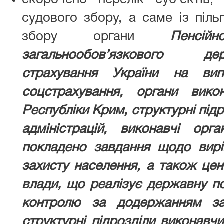
судового збору, а саме із піль
збору органи
Пенсі
загальнообов’язкового де
страхування України на вип
соцстрахування, органи вико
Республіки Крим, структурні під
адміністрацій, виконавчі ор
покладено завдання щодо вирі
захисту населення, а також цен
влади, що реалізує державну по
контролю за додержанням за
структурні підрозділи виконавчи