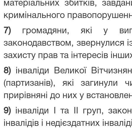
матеріальних збитків, завда
кримінального правопорушенн
7)
громадяни, які у випа
законодавством, звернулися і
захисту прав та інтересів інших
8)
інваліди Великої Вітчизняно
(партизанів), які загинули 
прирівняні до них у встановле
9)
інваліди I та II груп, зако
інвалідів і недієздатних інвалід