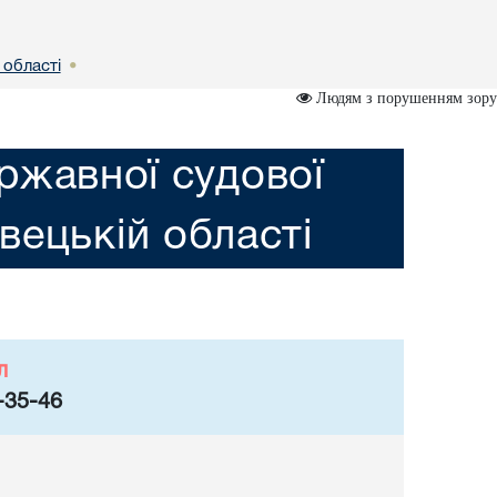
 областi
•
Людям з порушенням зору
ржавної судової
iвецькій областi
л
-35-46