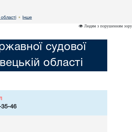
 областi
Інше
•
Людям з порушенням зору
ржавної судової
iвецькій областi
л
-35-46