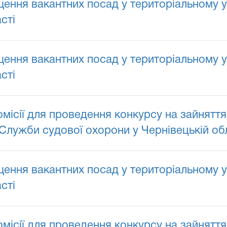
ення вакантних посад у територіальному у
сті
ення вакантних посад у територіальному у
сті
сії для проведення конкурсу на зайняття
Служби судової охорони у Чернівецькій обл
ення вакантних посад у територіальному у
сті
сії для проведення конкурсу на зайняття