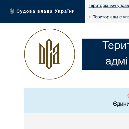
Територіальні упра
Судова влада України
Територіальне упр
•
Тери
адмі
Єдини