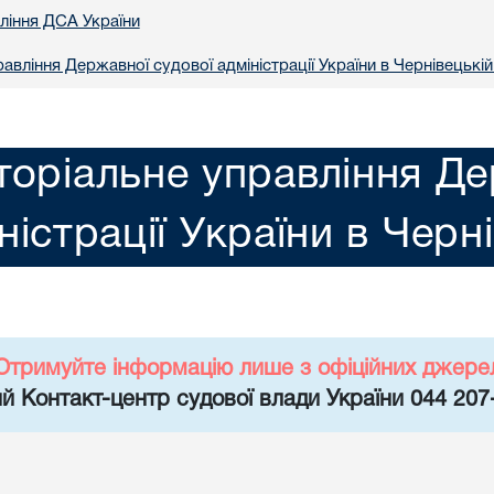
вління ДСА України
авління Державної судової адміністрації України в Чернiвецькій
торіальне управління Де
ністрації України в Черн
Отримуйте інформацію лише з офіційних джере
й Контакт-центр судової влади України 044 207