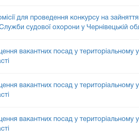
сії для проведення конкурсу на зайняття
Служби судової охорони у Чернівецькій обл
ення вакантних посад у територіальному у
сті
ення вакантних посад у територіальному у
сті
ення вакантних посад у територіальному у
сті