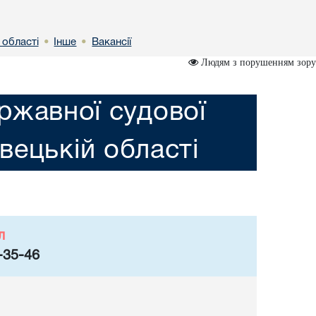
 областi
Інше
Вакансії
•
•
Людям з порушенням зору
ржавної судової
iвецькій областi
л
-35-46