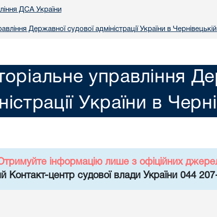
вління ДСА України
авління Державної судової адміністрації України в Чернiвецькій
торіальне управління Де
ністрації України в Черн
Отримуйте інформацію лише з офіційних джере
й Контакт-центр судової влади України 044 207