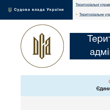
Територіальні упра
Судова влада України
Територіальне упр
•
Тери
адмі
Єдини