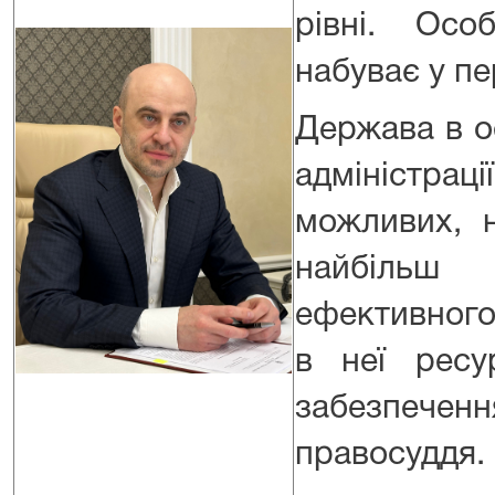
рівні. Осо
набуває у пе
Держава в о
адміністраці
можливих, 
найбільш
ефективного
в неї ресу
забезпеч
правосуддя.