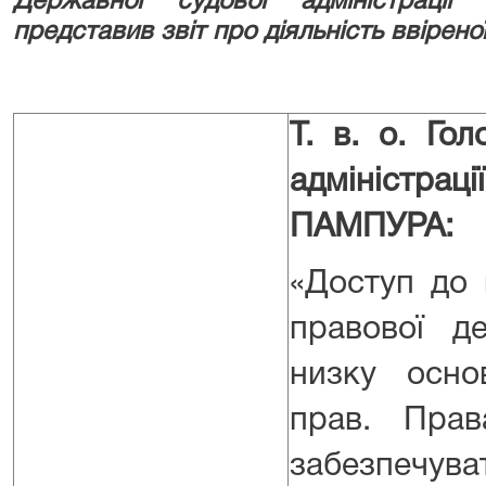
Державної судової адміністраці
представив звіт про діяльність ввірено
Т. в. о. Го
адміністр
ПАМПУРА:
«Доступ до
правової д
низку осно
прав. Пра
забезпечува