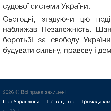
судової системи України.
Сьогодні, згадуючи цю поді
наближав Незалежність. Шану
боротьбі за свободу Україн
будувати сильну, правову і де
2026 © Всі права захищені
Про Управління
Прес-центр
Громадянам