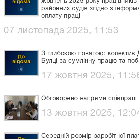
жовтень 2025 року працівників
районних судів згідно з інформ
оплату праці
07 листопада 2025, 11:53
З глибокою повагою: колектив 
Булці за сумлінну працю та поб
17 жовтня 2025, 11:5
Обговорено напрями співпраці 
13 жовтня 2025, 12:0
Середній розмір заробітної пл