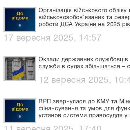
Організація військового обліку 
військовозобов’язаних та резер
роботи ДСА України на 2025 рік
17 вересня 2025, 14:57
Оклади державних службовців т
служби в судах збільшаться –
12 вересня 2025, 10:
ВРП звернулася до КМУ та Мін
фінансування та умов для функц
установ системи правосуддя у 
11 вересня 2025, 17:40