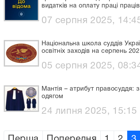
видатків на оплату праці праців
07 серпня 2025, 14:4
Національна школа суддів Укр
освітніх заходів на серпень 20
05 серпня 2025, 08:3
Мантія – атрибут правосуддя:
одягом
24 липня 2025, 15:15
Перша
Попередня
1
2
3